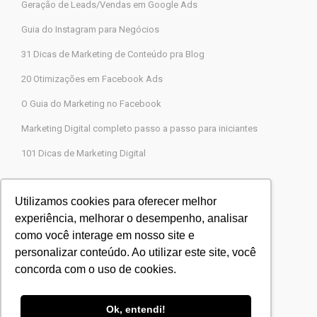
Geração de Leads/Vendas em Google Ads
Guia do Instagram para Negócios
31 Dicas de Marketing de Conteúdo pra Blog
20 Otimizações em Facebook Ads
O Guia do Marketing no Facebook
Marketing Digital completo passo a passo para iniciantes
101 Dicas de Marketing Digital
Contato
Utilizamos cookies para oferecer melhor
experiência, melhorar o desempenho, analisar
Agência Legions Marketing Digital
como você interage em nosso site e
Rua Gaspar Moreira, 22, Butantã, São Paulo-SP
personalizar conteúdo. Ao utilizar este site, você
CEP 05505-000
concorda com o uso de cookies.
Blog Agência Legions
Powered by
Agência Legions
Ok, entendi!