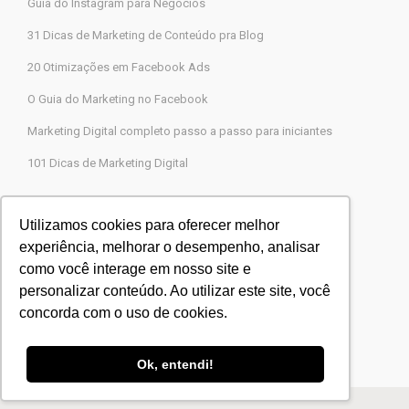
Guia do Instagram para Negócios
31 Dicas de Marketing de Conteúdo pra Blog
20 Otimizações em Facebook Ads
O Guia do Marketing no Facebook
Marketing Digital completo passo a passo para iniciantes
101 Dicas de Marketing Digital
Contato
Utilizamos cookies para oferecer melhor
experiência, melhorar o desempenho, analisar
Agência Legions Marketing Digital
como você interage em nosso site e
Rua Gaspar Moreira, 22, Butantã, São Paulo-SP
personalizar conteúdo. Ao utilizar este site, você
CEP 05505-000
concorda com o uso de cookies.
Blog Agência Legions
Powered by
Agência Legions
Ok, entendi!