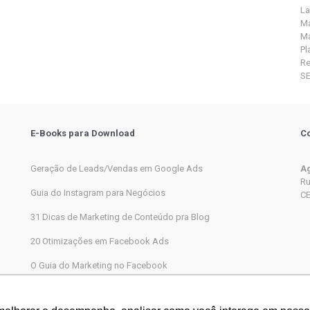
La
Ma
Ma
Pl
R
S
E-Books para Download
Co
Geração de Leads/Vendas em Google Ads
Ag
Ru
Guia do Instagram para Negócios
CE
31 Dicas de Marketing de Conteúdo pra Blog
20 Otimizações em Facebook Ads
O Guia do Marketing no Facebook
Marketing Digital completo passo a passo para iniciantes