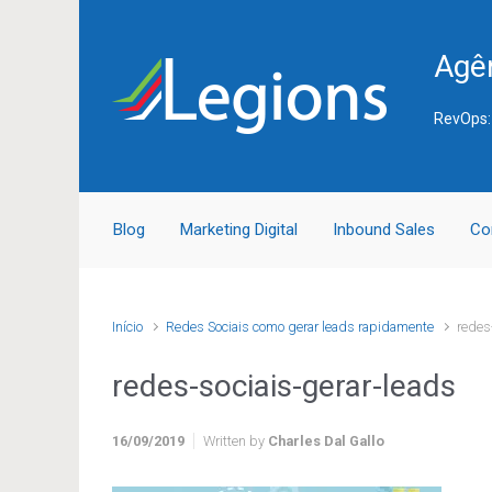
Skip to main content
Agên
RevOps:
Blog
Marketing Digital
Inbound Sales
Co
Início
Redes Sociais como gerar leads rapidamente
redes
redes-sociais-gerar-leads
16/09/2019
Written by
Charles Dal Gallo