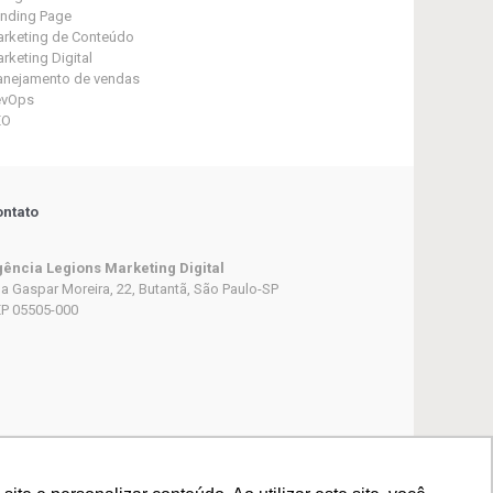
nding Page
rketing de Conteúdo
rketing Digital
anejamento de vendas
evOps
EO
ntato
ência Legions Marketing Digital
a Gaspar Moreira, 22, Butantã, São Paulo-SP
P 05505-000