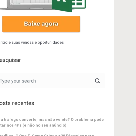
ntrole suas vendas e oportunidades
esquisar
osts recentes
u tráfego converte, mas não vende? O problema pode
tar nos 4Ps (e não no seu anúncio)
adline: O Que É, Como Criar e +20 Fórmulas para