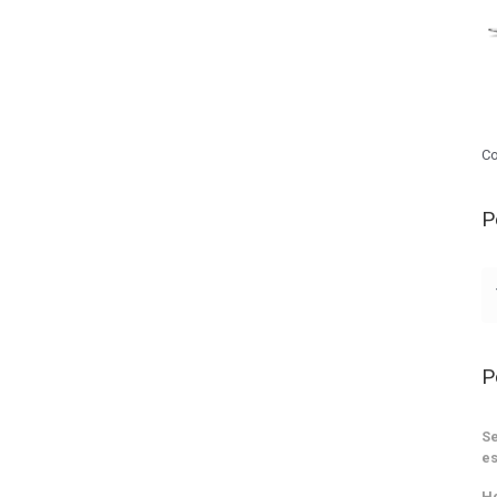
Co
P
P
Se
es
He