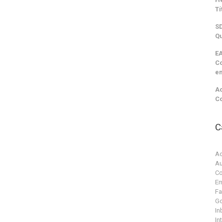
Tí
SD
Qu
EA
C
e
Ac
C
C
Ac
Au
Co
Em
F
G
In
In