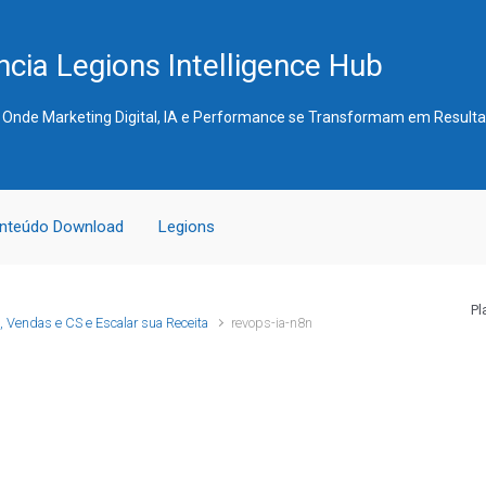
cia Legions Intelligence Hub
 Onde Marketing Digital, IA e Performance se Transformam em Result
nteúdo Download
Legions
Pl
, Vendas e CS e Escalar sua Receita
revops-ia-n8n