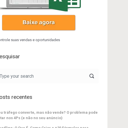
ntrole suas vendas e oportunidades
esquisar
osts recentes
u tráfego converte, mas não vende? O problema pode
tar nos 4Ps (e não no seu anúncio)
adline: O Que É, Como Criar e +20 Fórmulas para