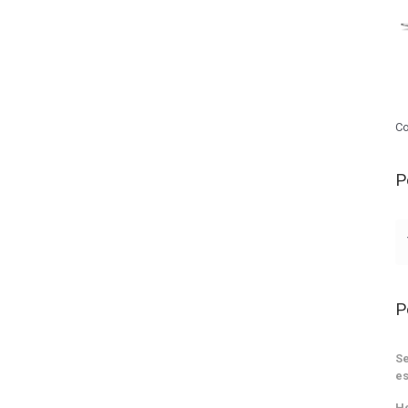
Co
P
P
Se
es
He