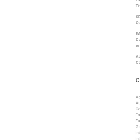
Tí
SD
Qu
EA
C
e
Ac
C
C
Ac
Au
Co
Em
F
G
In
In