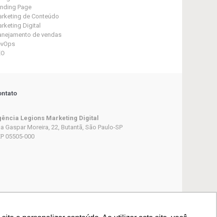
nding Page
rketing de Conteúdo
rketing Digital
anejamento de vendas
evOps
EO
ntato
ência Legions Marketing Digital
a Gaspar Moreira, 22, Butantã, São Paulo-SP
P 05505-000