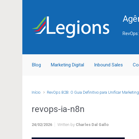
Skip to main content
Agên
RevOps:
Blog
Marketing Digital
Inbound Sales
Co
Início
RevOps B2B: O Guia Definitivo para Unificar Marketing
revops-ia-n8n
24/02/2026
Written by
Charles Dal Gallo