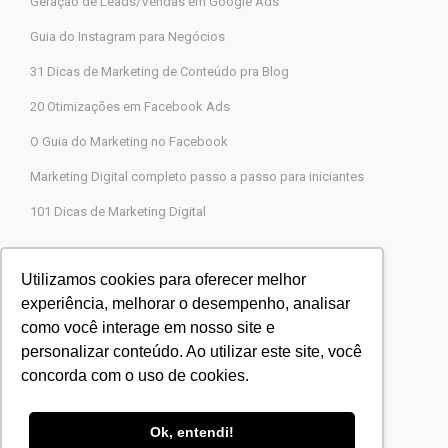
Geração de Leads/Vendas em Google Ads
Guia do Instagram para Negócios
31 Dicas de Marketing de Conteúdo pra Blog
20 Otimizações em Facebook Ads
O Guia do Marketing no Facebook
Marketing Digital completo passo a passo para iniciantes
101 Dicas de Marketing Digital
Contato
Utilizamos cookies para oferecer melhor
experiência, melhorar o desempenho, analisar
Agência Legions Marketing Digital
como você interage em nosso site e
Rua Gaspar Moreira, 22, Butantã, São Paulo-SP
personalizar conteúdo. Ao utilizar este site, você
CEP 05505-000
concorda com o uso de cookies.
Blog Agência Legions
Powered by
Agência Legions
Ok, entendi!