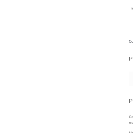
Co
P
P
Se
es
He