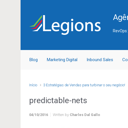
Skip to main content
Agên
RevOps:
Blog
Marketing Digital
Inbound Sales
Co
Início
3 Estratégias de Vendas para turbinar o seu negócio!
predictable-nets
04/10/2016
Written by
Charles Dal Gallo