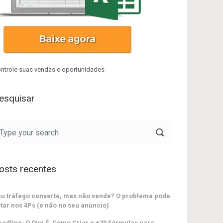
ntrole suas vendas e oportunidades
esquisar
osts recentes
u tráfego converte, mas não vende? O problema pode
tar nos 4Ps (e não no seu anúncio)
adline: O Que É, Como Criar e +20 Fórmulas para