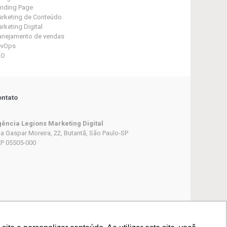
nding Page
rketing de Conteúdo
rketing Digital
anejamento de vendas
evOps
EO
ntato
ência Legions Marketing Digital
a Gaspar Moreira, 22, Butantã, São Paulo-SP
P 05505-000