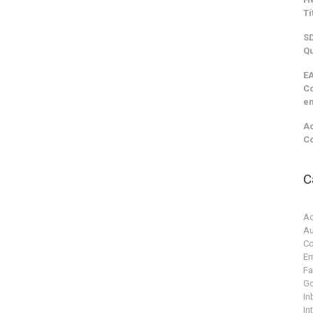
Tí
SD
Qu
EA
C
e
Ac
C
C
Ac
Au
Co
Em
F
G
In
In