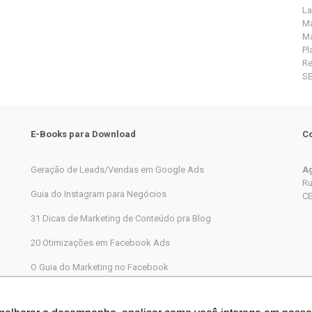
La
Ma
Ma
Pl
R
S
E-Books para Download
Co
Geração de Leads/Vendas em Google Ads
Ag
Ru
Guia do Instagram para Negócios
CE
31 Dicas de Marketing de Conteúdo pra Blog
20 Otimizações em Facebook Ads
O Guia do Marketing no Facebook
Marketing Digital completo passo a passo para iniciantes