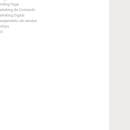
nding Page
rketing de Conteúdo
rketing Digital
anejamento de vendas
evOps
EO