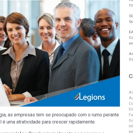
Tí
SD
Qu
EA
C
e
Ac
C
C
Ac
Au
Co
Em
ogia, as empresas tem se preocupado com o rumo perante
F
G
l é uma atratividade para crescer rapidamente.
In
In