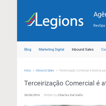
Skip to main content
Agên
RevOps:
Blog
Marketing Digital
Inbound Sales
Co
Início
Inbound Sales
Terceirização Comercial é atrativa p
Terceirização Comercial é a
24/06/2016
Written by
Charles Dal Gallo