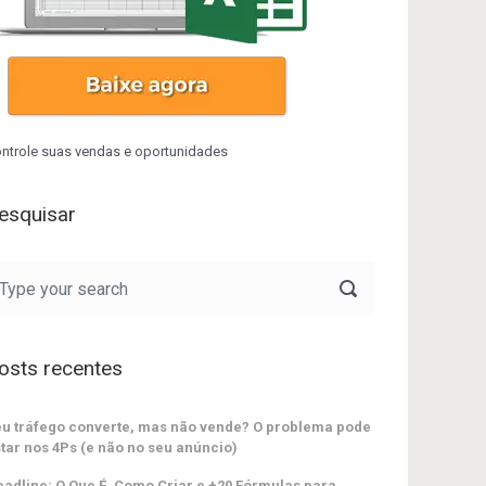
ntrole suas vendas e oportunidades
esquisar
osts recentes
u tráfego converte, mas não vende? O problema pode
tar nos 4Ps (e não no seu anúncio)
adline: O Que É, Como Criar e +20 Fórmulas para