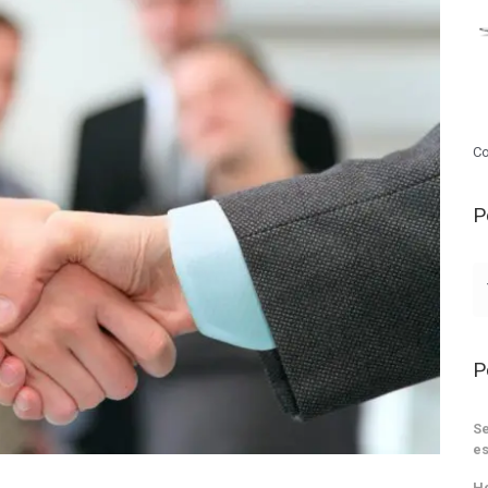
Co
P
P
Se
es
He