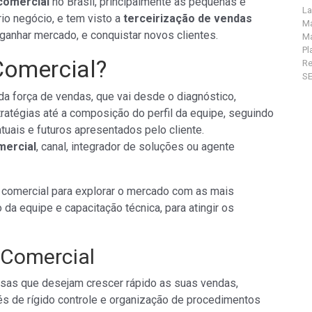
comercial
no Brasil, principalmente as pequenas e
La
io negócio, e tem visto a
terceirização de vendas
Ma
ganhar mercado, e conquistar novos clientes.
Ma
Pl
Comercial?
R
S
da força de vendas, que vai desde o diagnóstico,
ratégias até a composição do perfil da equipe, seguindo
uais e futuros apresentados pelo cliente.
mercial
, canal, integrador de soluções ou agente
 comercial para explorar o mercado com as mais
a equipe e capacitação técnica, para atingir os
 Comercial
esas que desejam crescer rápido as suas vendas,
és de rígido controle e organização de procedimentos