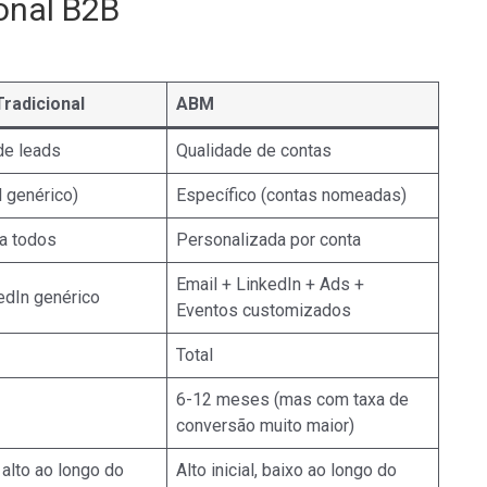
onal B2B
radicional
ABM
de leads
Qualidade de contas
l genérico)
Específico (contas nomeadas)
ra todos
Personalizada por conta
Email + LinkedIn + Ads +
edIn genérico
Eventos customizados
Total
6-12 meses (mas com taxa de
conversão muito maior)
, alto ao longo do
Alto inicial, baixo ao longo do