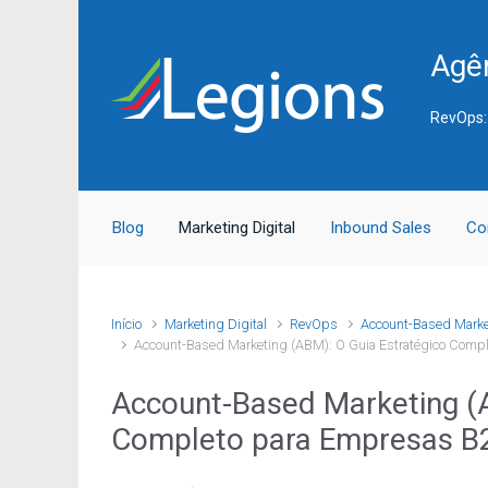
Skip to main content
Agên
RevOps:
Blog
Marketing Digital
Inbound Sales
Co
Início
Marketing Digital
RevOps
Account-Based Mark
Account-Based Marketing (ABM): O Guia Estratégico Comp
Account-Based Marketing (A
Completo para Empresas B