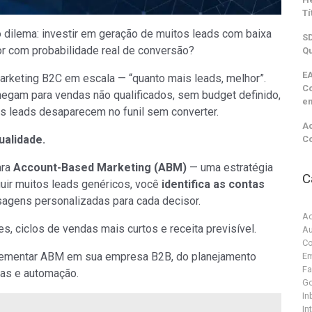
Tí
dilema: investir em geração de muitos leads com baixa
SD
or com probabilidade real de conversão?
Qu
EA
rketing B2C em escala — “quanto mais leads, melhor”.
C
gam para vendas não qualificados, sem budget definido,
e
os leads desaparecem no funil sem converter.
Ac
ualidade.
C
ara
Account-Based Marketing (ABM)
— uma estratégia
C
guir muitos leads genéricos, você
identifica as contas
agens personalizadas para cada decisor.
Ac
, ciclos de vendas mais curtos e receita previsível.
Au
Co
lementar ABM em sua empresa B2B, do planejamento
Em
F
tas e automação.
G
In
In