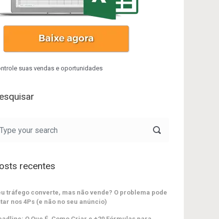
ntrole suas vendas e oportunidades
esquisar
osts recentes
u tráfego converte, mas não vende? O problema pode
tar nos 4Ps (e não no seu anúncio)
adline: O Que É, Como Criar e +20 Fórmulas para