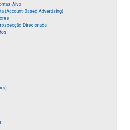
ontas-Alvo
ta (Account-Based Advertising)
sores
 Prospecção Direcionada
dos
ors)
M