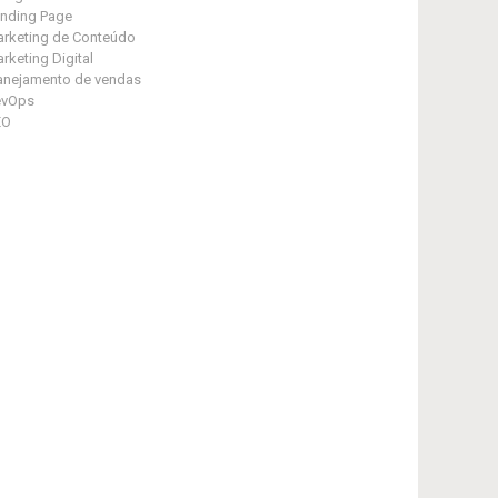
nding Page
rketing de Conteúdo
rketing Digital
anejamento de vendas
evOps
EO