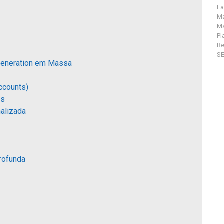
La
Ma
Ma
Pl
R
S
Generation em Massa
Accounts)
es
nalizada
rofunda