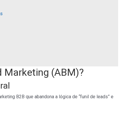
as
d Marketing (ABM)?
ral
keting B2B que abandona a lógica de “funil de leads” e