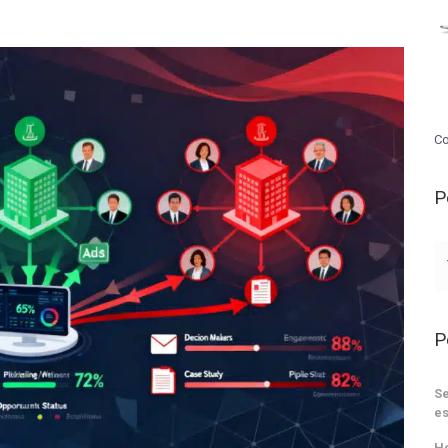
Co
P
P
Se
es
He