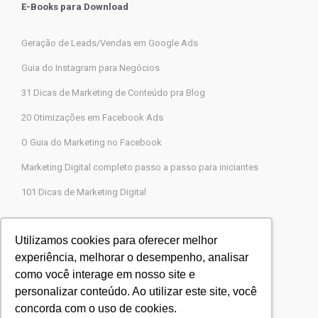
E-Books para Download
Geração de Leads/Vendas em Google Ads
Guia do Instagram para Negócios
31 Dicas de Marketing de Conteúdo pra Blog
20 Otimizações em Facebook Ads
O Guia do Marketing no Facebook
Marketing Digital completo passo a passo para iniciantes
101 Dicas de Marketing Digital
Contato
Utilizamos cookies para oferecer melhor
experiência, melhorar o desempenho, analisar
Agência Legions Marketing Digital
como você interage em nosso site e
Rua Gaspar Moreira, 22, Butantã, São Paulo-SP
personalizar conteúdo. Ao utilizar este site, você
CEP 05505-000
concorda com o uso de cookies.