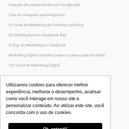
Geração de Leads/Vendas em Google Ads
Guia do Instagram para Negócios
31 Dicas de Marketing de Conteúdo pra Blog
20 Otimizações em Facebook Ads
O Guia do Marketing no Facebook
Marketing Digital completo passo a passo para iniciantes
101 Dicas de Marketing Digital
Contato
Utilizamos cookies para oferecer melhor
experiência, melhorar o desempenho, analisar
Agência Legions Marketing Digital
como você interage em nosso site e
Rua Gaspar Moreira, 22, Butantã, São Paulo-SP
personalizar conteúdo. Ao utilizar este site, você
CEP 05505-000
concorda com o uso de cookies.
Blog Agência Legions
Powered by
Agência Legions
Ok, entendi!