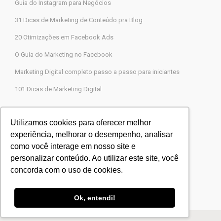
Guia do Instagram para Negócios
31 Dicas de Marketing de Conteúdo pra Blog
20 Otimizações em Facebook Ads
O Guia do Marketing no Facebook
Marketing Digital completo passo a passo para iniciantes
101 Dicas de Marketing Digital
Contato
Utilizamos cookies para oferecer melhor
experiência, melhorar o desempenho, analisar
Agência Legions Marketing Digital
como você interage em nosso site e
Rua Gaspar Moreira, 22, Butantã, São Paulo-SP
personalizar conteúdo. Ao utilizar este site, você
CEP 05505-000
concorda com o uso de cookies.
Blog Agência Legions
Powered by
Agência Legions
Ok, entendi!