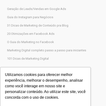
Geração de Leads/Vendas em Google Ads
Guia do Instagram para Negócios
31 Dicas de Marketing de Conteúdo pra Blog
20 Otimizações em Facebook Ads
O Guia do Marketing no Facebook
Marketing Digital completo passo a passo para iniciantes
101 Dicas de Marketing Digital
Contato
Utilizamos cookies para oferecer melhor
experiência, melhorar o desempenho, analisar
Agência Legions Marketing Digital
como você interage em nosso site e
Rua Gaspar Moreira, 22, Butantã, São Paulo-SP
personalizar conteúdo. Ao utilizar este site, você
CEP 05505-000
concorda com o uso de cookies.
Blog Agência Legions
Powered by
Agência Legions