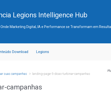
cia Legions Intelligence Hub
 Onde Marketing Digital, IA e Performance se Transformam em Result
nteúdo Download
Legions
Pl
onar suas campanhas
landing-page-5-dicas-turbinar-campanhas
nar-campanhas