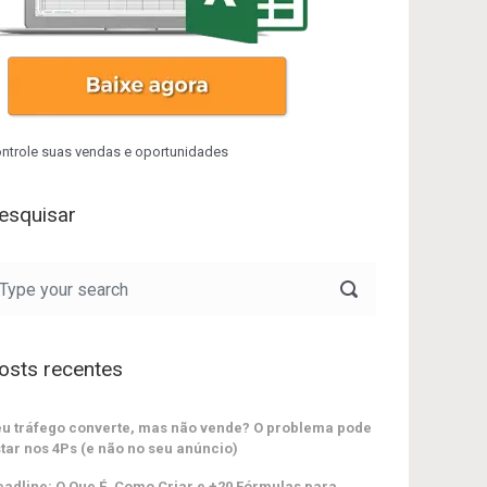
ntrole suas vendas e oportunidades
esquisar
osts recentes
u tráfego converte, mas não vende? O problema pode
tar nos 4Ps (e não no seu anúncio)
adline: O Que É, Como Criar e +20 Fórmulas para