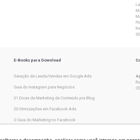
La
Ma
Ma
Pl
R
S
E-Books para Download
Co
Geração de Leads/Vendas em Google Ads
Ag
Ru
Guia do Instagram para Negócios
CE
31 Dicas de Marketing de Conteúdo pra Blog
20 Otimizações em Facebook Ads
O Guia do Marketing no Facebook
Marketing Digital completo passo a passo para iniciantes