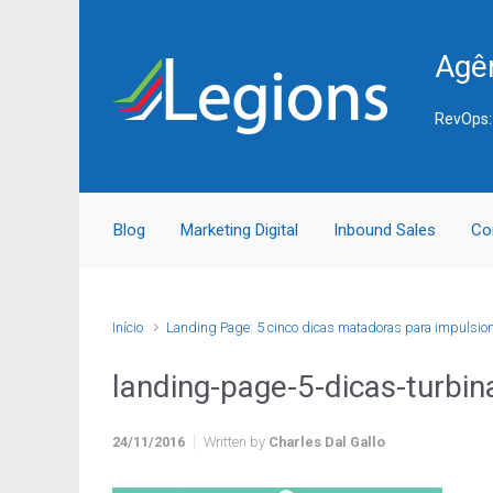
Skip to main content
Agên
RevOps:
Blog
Marketing Digital
Inbound Sales
Co
Início
Landing Page: 5 cinco dicas matadoras para impulsi
landing-page-5-dicas-turbi
24/11/2016
Written by
Charles Dal Gallo