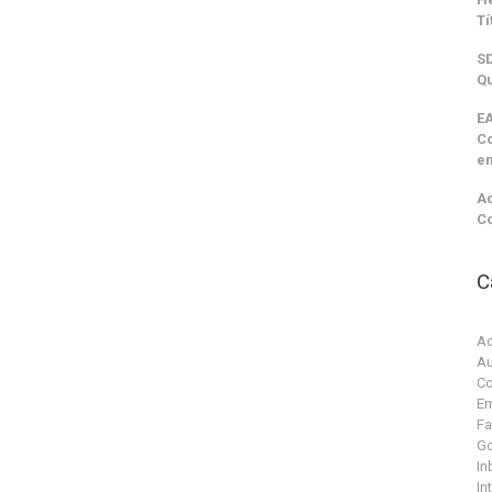
Tí
SD
Qu
EA
C
e
Ac
C
C
Ac
Au
Co
Em
F
G
In
In