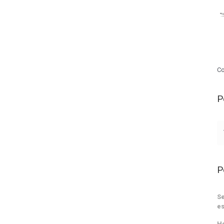
Co
P
P
Se
es
He