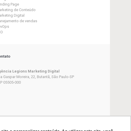
nding Page
rketing de Conteúdo
rketing Digital
anejamento de vendas
evOps
EO
ntato
ência Legions Marketing Digital
a Gaspar Moreira, 22, Butantã, São Paulo-SP
P 05505-000