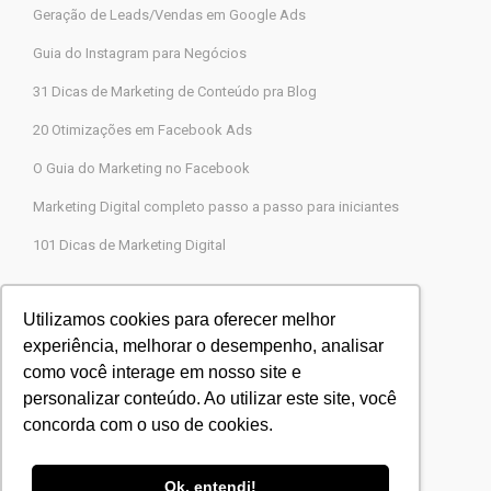
Geração de Leads/Vendas em Google Ads
Guia do Instagram para Negócios
31 Dicas de Marketing de Conteúdo pra Blog
20 Otimizações em Facebook Ads
O Guia do Marketing no Facebook
Marketing Digital completo passo a passo para iniciantes
101 Dicas de Marketing Digital
Contato
Utilizamos cookies para oferecer melhor
experiência, melhorar o desempenho, analisar
Agência Legions Marketing Digital
como você interage em nosso site e
Rua Gaspar Moreira, 22, Butantã, São Paulo-SP
personalizar conteúdo. Ao utilizar este site, você
CEP 05505-000
concorda com o uso de cookies.
Blog Agência Legions
Powered by
Agência Legions
Ok, entendi!