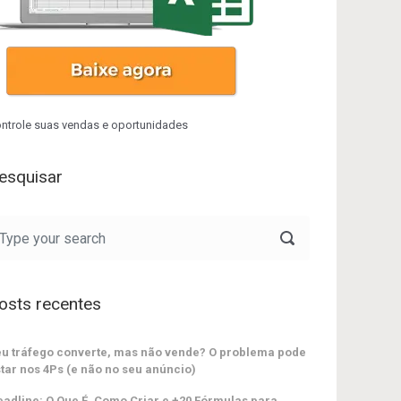
ntrole suas vendas e oportunidades
esquisar
osts recentes
u tráfego converte, mas não vende? O problema pode
tar nos 4Ps (e não no seu anúncio)
adline: O Que É, Como Criar e +20 Fórmulas para