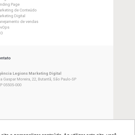
nding Page
rketing de Conteúdo
rketing Digital
anejamento de vendas
evOps
EO
ntato
ência Legions Marketing Digital
a Gaspar Moreira, 22, Butantã, São Paulo-SP
P 05505-000