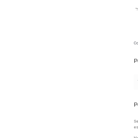
Co
P
P
Se
es
He