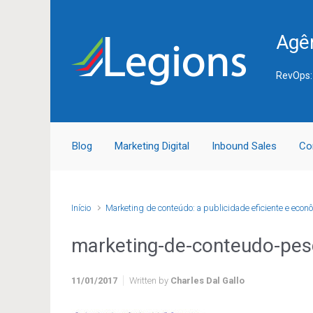
Skip to main content
Agên
RevOps:
Blog
Marketing Digital
Inbound Sales
Co
Início
Marketing de conteúdo: a publicidade eficiente e econ
marketing-de-conteudo-pes
11/01/2017
Written by
Charles Dal Gallo