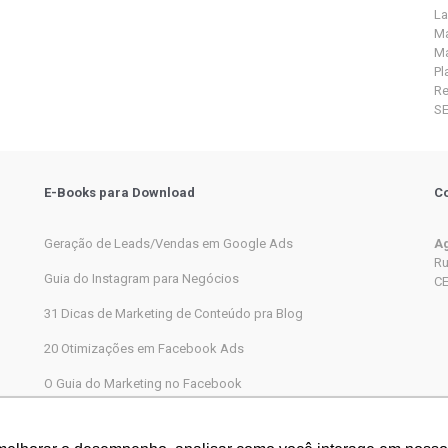
La
Ma
Ma
Pl
R
S
E-Books para Download
Co
Geração de Leads/Vendas em Google Ads
Ag
Ru
Guia do Instagram para Negócios
CE
31 Dicas de Marketing de Conteúdo pra Blog
20 Otimizações em Facebook Ads
O Guia do Marketing no Facebook
Marketing Digital completo passo a passo para iniciantes