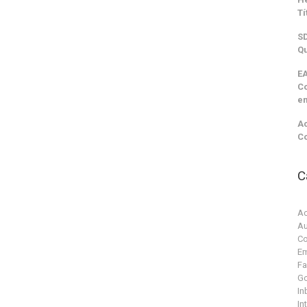
Tí
SD
Qu
EA
C
e
Ac
C
C
Ac
Au
Co
Em
F
G
In
In