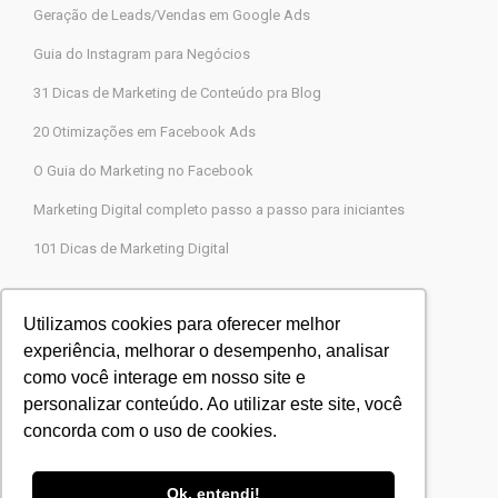
Geração de Leads/Vendas em Google Ads
Guia do Instagram para Negócios
31 Dicas de Marketing de Conteúdo pra Blog
20 Otimizações em Facebook Ads
O Guia do Marketing no Facebook
Marketing Digital completo passo a passo para iniciantes
101 Dicas de Marketing Digital
Contato
Utilizamos cookies para oferecer melhor
experiência, melhorar o desempenho, analisar
Agência Legions Marketing Digital
como você interage em nosso site e
Rua Gaspar Moreira, 22, Butantã, São Paulo-SP
personalizar conteúdo. Ao utilizar este site, você
CEP 05505-000
concorda com o uso de cookies.
Blog Agência Legions
Powered by
Agência Legions
Ok, entendi!