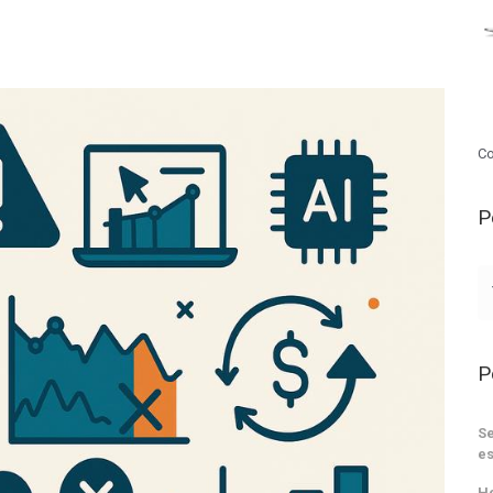
Co
P
P
Se
es
He