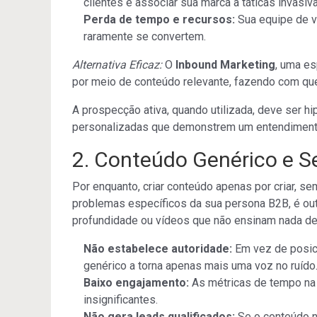
clientes e associar sua marca a táticas invasiv
Perda de tempo e recursos:
Sua equipe de v
raramente se convertem.
Alternativa Eficaz:
O
Inbound Marketing
, uma e
por meio de conteúdo relevante, fazendo com que
A prospecção ativa, quando utilizada, deve se
personalizadas que demonstrem um entendimento
2. Conteúdo Genérico e 
Por enquanto, criar conteúdo apenas por criar, se
problemas específicos da sua persona B2B, é out
profundidade ou vídeos que não ensinam nada de
Não estabelece autoridade:
Em vez de posic
genérico a torna apenas mais uma voz no ruído
Baixo engajamento:
As métricas de tempo na 
insignificantes.
Não gera leads qualificados:
Se o conteúdo nã