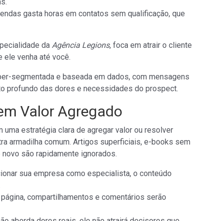
as.
endas gasta horas em contatos sem qualificação, que
specialidade da
Agência Legions
, foca em atrair o cliente
 ele venha até você.
r hiper-segmentada e baseada em dados, com mensagens
 profundo das dores e necessidades do prospect.
Sem Valor Agregado
m uma estratégia clara de agregar valor ou resolver
ra armadilha comum. Artigos superficiais, e-books sem
 novo são rapidamente ignorados.
ionar sua empresa como especialista, o conteúdo
.
página, compartilhamentos e comentários serão
o aborda dores reais, ele não atrairá decisores que