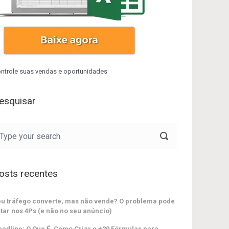
ntrole suas vendas e oportunidades
esquisar
osts recentes
u tráfego converte, mas não vende? O problema pode
tar nos 4Ps (e não no seu anúncio)
adline: O Que É, Como Criar e +20 Fórmulas para