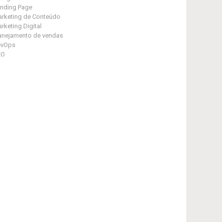
nding Page
rketing de Conteúdo
rketing Digital
anejamento de vendas
evOps
EO