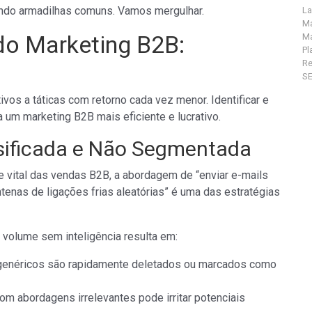
ando armadilhas comuns. Vamos mergulhar.
La
Ma
do Marketing B2B:
Ma
Pl
R
S
os a táticas com retorno cada vez menor. Identificar e
 um marketing B2B mais eficiente e lucrativo.
ssificada e Não Segmentada
 vital das vendas B2B, a abordagem de “enviar e-mails
enas de ligações frias aleatórias” é uma das estratégias
volume sem inteligência resulta em:
genéricos são rapidamente deletados ou marcados como
om abordagens irrelevantes pode irritar potenciais