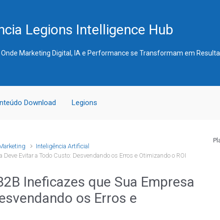
cia Legions Intelligence Hub
 Onde Marketing Digital, IA e Performance se Transformam em Result
nteúdo Download
Legions
Pl
Marketing
Inteligência Artificial
a Deve Evitar a Todo Custo: Desvendando os Erros e Otimizando o ROI
 B2B Ineficazes que Sua Empresa
Desvendando os Erros e