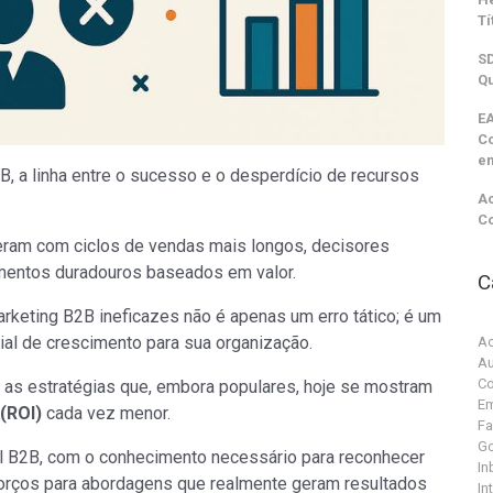
Tí
SD
Qu
EA
C
e
, a linha entre o sucesso e o desperdício de recursos
Ac
C
ram com ciclos de vendas mais longos, decisores
amentos duradouros baseados em valor.
C
keting B2B ineficazes não é apenas um erro tático; é um
ial de crescimento para sua organização.
Ac
Au
Co
ar as estratégias que, embora populares, hoje se mostram
Em
 (ROI)
cada vez menor.
F
G
al B2B, com o conhecimento necessário para reconhecer
In
forços para abordagens que realmente geram resultados
In