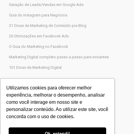
Geração de Leads/Vendas em Google Ads
Guia do Instagram para Negócios
31 Dicas de Marketing de Conteúdo pra Blog
20 Otimizações em Facebook Ads
O Guia do Marketing no Facebook
Marketing Digital completo passo a passo para iniciantes
101 Dicas de Marketing Digital
Contato
Utilizamos cookies para oferecer melhor
experiência, melhorar o desempenho, analisar
Agência Legions Marketing Digital
como você interage em nosso site e
Rua Gaspar Moreira, 22, Butantã, São Paulo-SP
personalizar conteúdo. Ao utilizar este site, você
CEP 05505-000
concorda com o uso de cookies.
Blog Agência Legions
Powered by
Agência Legions
Ok, entendi!