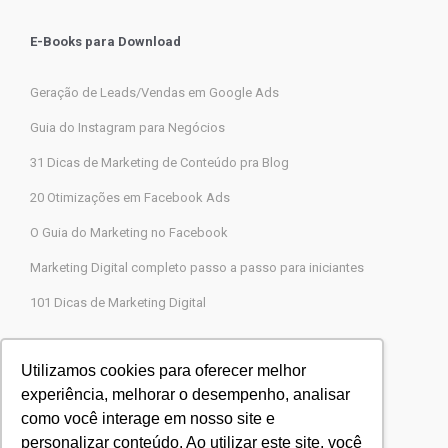
E-Books para Download
Geração de Leads/Vendas em Google Ads
Guia do Instagram para Negócios
31 Dicas de Marketing de Conteúdo pra Blog
20 Otimizações em Facebook Ads
O Guia do Marketing no Facebook
Marketing Digital completo passo a passo para iniciantes
101 Dicas de Marketing Digital
Contato
Utilizamos cookies para oferecer melhor
experiência, melhorar o desempenho, analisar
Agência Legions Marketing Digital
como você interage em nosso site e
Rua Gaspar Moreira, 22, Butantã, São Paulo-SP
personalizar conteúdo. Ao utilizar este site, você
CEP 05505-000