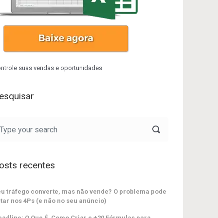
ntrole suas vendas e oportunidades
esquisar
osts recentes
u tráfego converte, mas não vende? O problema pode
tar nos 4Ps (e não no seu anúncio)
adline: O Que É, Como Criar e +20 Fórmulas para