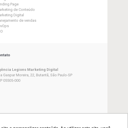
nding Page
rketing de Conteúdo
rketing Digital
anejamento de vendas
evOps
EO
ntato
ência Legions Marketing Digital
a Gaspar Moreira, 22, Butantã, São Paulo-SP
P 05505-000