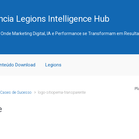
cia Legions Intelligence Hub
 Onde Marketing Digital, IA e Performance se Transformam em Result
nteúdo Download
Legions
Pl
Cases de Sucesso
logo-sitiopema-transparente
e