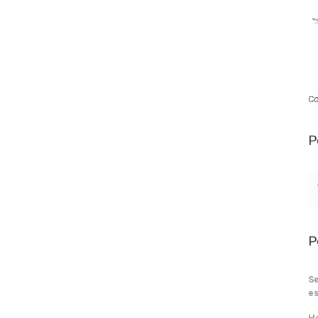
Co
P
P
Se
es
He