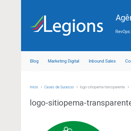
Skip to main content
Agên
RevOps:
Blog
Marketing Digital
Inbound Sales
Co
Início
Cases de Sucesso
logo-sitiopema-transparente
logo-sitiopema-transparent