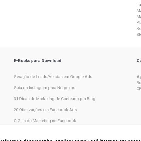
La
Ma
Ma
Pl
R
S
E-Books para Download
Co
Geração de Leads/Vendas em Google Ads
Ag
Ru
Guia do Instagram para Negócios
CE
31 Dicas de Marketing de Conteúdo pra Blog
20 Otimizações em Facebook Ads
O Guia do Marketing no Facebook
Marketing Digital completo passo a passo para iniciantes