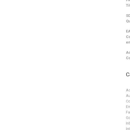
Tí
SD
Qu
EA
C
e
Ac
C
C
Ac
Au
Co
Em
F
G
In
In