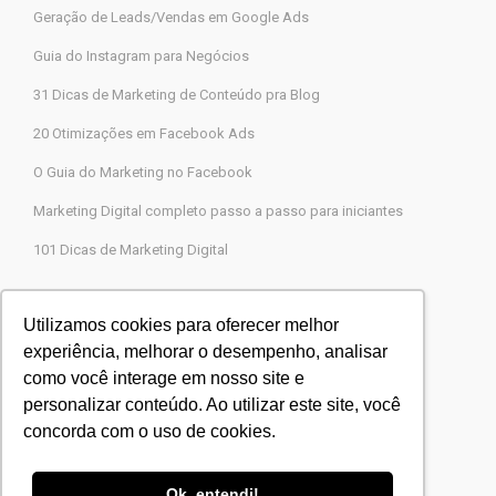
Geração de Leads/Vendas em Google Ads
Guia do Instagram para Negócios
31 Dicas de Marketing de Conteúdo pra Blog
20 Otimizações em Facebook Ads
O Guia do Marketing no Facebook
Marketing Digital completo passo a passo para iniciantes
101 Dicas de Marketing Digital
Contato
Utilizamos cookies para oferecer melhor
experiência, melhorar o desempenho, analisar
Agência Legions Marketing Digital
como você interage em nosso site e
Rua Gaspar Moreira, 22, Butantã, São Paulo-SP
personalizar conteúdo. Ao utilizar este site, você
CEP 05505-000
concorda com o uso de cookies.
Blog Agência Legions
Powered by
Agência Legions
Ok, entendi!