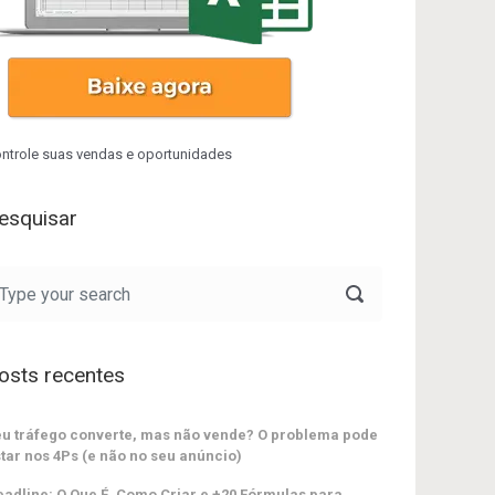
ntrole suas vendas e oportunidades
esquisar
osts recentes
u tráfego converte, mas não vende? O problema pode
tar nos 4Ps (e não no seu anúncio)
adline: O Que É, Como Criar e +20 Fórmulas para