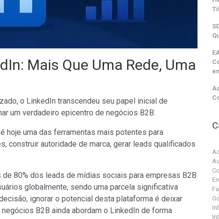
Tí
SD
Qu
EA
edIn: Mais Que Uma Rede, Uma
C
e
Ac
C
zado, o LinkedIn transcendeu seu papel inicial de
rnar um verdadeiro epicentro de negócios B2B.
C
 é hoje uma das ferramentas mais potentes para
construir autoridade de marca, gerar leads qualificados
Ac
Au
Co
s de 80% dos leads de mídias sociais para empresas B2B
Em
ários globalmente, sendo uma parcela significativa
F
decisão, ignorar o potencial desta plataforma é deixar
G
In
s negócios B2B ainda abordam o LinkedIn de forma
In