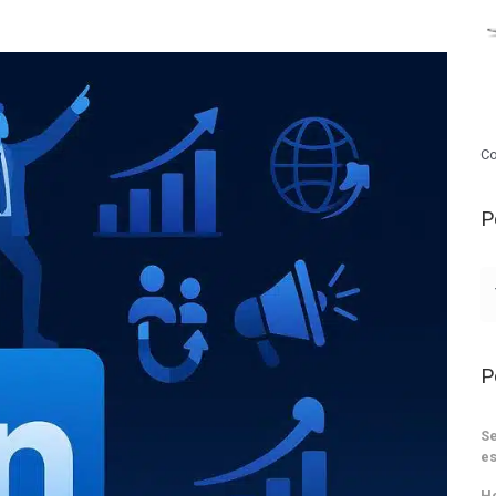
Co
P
P
Se
es
He