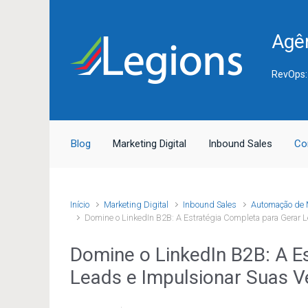
Skip to main content
Agên
RevOps:
Blog
Marketing Digital
Inbound Sales
Co
Início
Marketing Digital
Inbound Sales
Automação de 
Domine o LinkedIn B2B: A Estratégia Completa para Gerar 
Domine o LinkedIn B2B: A E
Leads e Impulsionar Suas 