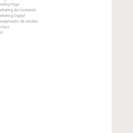
nding Page
rketing de Conteúdo
rketing Digital
anejamento de vendas
evOps
EO