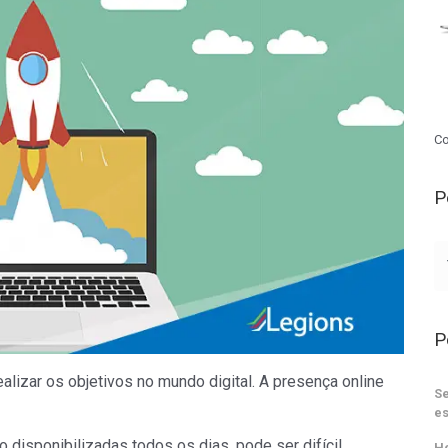
Co
P
P
ealizar os objetivos no mundo digital. A presença online
Se
es
disponibilizadas todos os dias, pode ser difícil
He