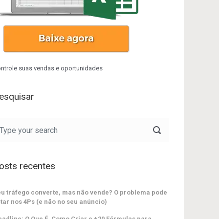
ntrole suas vendas e oportunidades
esquisar
osts recentes
u tráfego converte, mas não vende? O problema pode
tar nos 4Ps (e não no seu anúncio)
adline: O Que É, Como Criar e +20 Fórmulas para