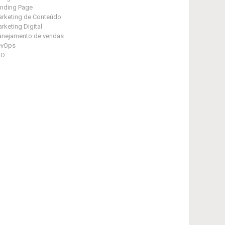
nding Page
rketing de Conteúdo
rketing Digital
anejamento de vendas
evOps
EO