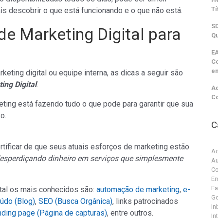
Tí
is descobrir o que está funcionando e o que não está.
SD
de Marketing Digital para
Qu
EA
C
e
ting digital ou equipe interna, as dicas a seguir são
ing Digital
.
Ac
C
ing está fazendo tudo o que pode para garantir que sua
o.
C
tificar de que seus atuais esforços de marketing estão
Ac
desperdiçando dinheiro em serviços que simplesmente
Au
Co
Em
F
ital os mais conhecidos são:
automação de marketing
,
e-
G
údo (Blog)
,
SEO (Busca Orgânica)
, links patrocinados
In
nding page (Página de capturas)
, entre outros.
In