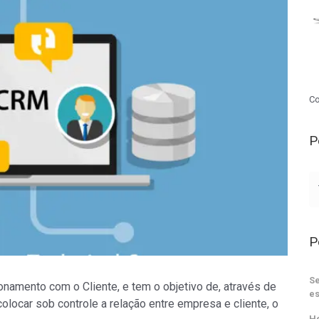
Co
P
P
Se
namento com o Cliente, e tem o objetivo de, através de
es
olocar sob controle a relação entre empresa e cliente, o
He