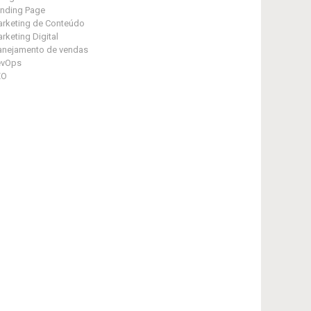
nding Page
rketing de Conteúdo
rketing Digital
anejamento de vendas
evOps
EO