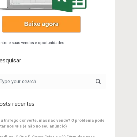
ntrole suas vendas e oportunidades
esquisar
osts recentes
u tráfego converte, mas não vende? O problema pode
tar nos 4Ps (e não no seu anúncio)
adline: O Que É, Como Criar e +20 Fórmulas para