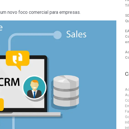
Tí
, um novo foco comercial para empresas.
SD
Qu
EA
C
e
Ac
C
C
Ac
Au
Co
Em
F
G
In
In