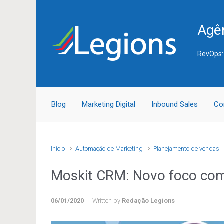
Skip to main content
Agên
RevOps:
Blog
Marketing Digital
Inbound Sales
Co
Início
Automação de Marketing
Planejamento de vendas
Moskit CRM: Novo foco com
06/01/2020
Written by
Redação Legions