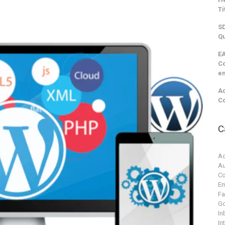
Tí
SD
Qu
EA
C
e
Ac
C
C
Ac
Au
Co
Em
F
G
In
In