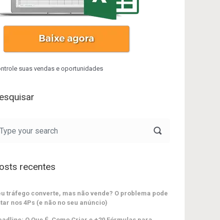
ntrole suas vendas e oportunidades
esquisar
osts recentes
u tráfego converte, mas não vende? O problema pode
tar nos 4Ps (e não no seu anúncio)
adline: O Que É, Como Criar e +20 Fórmulas para