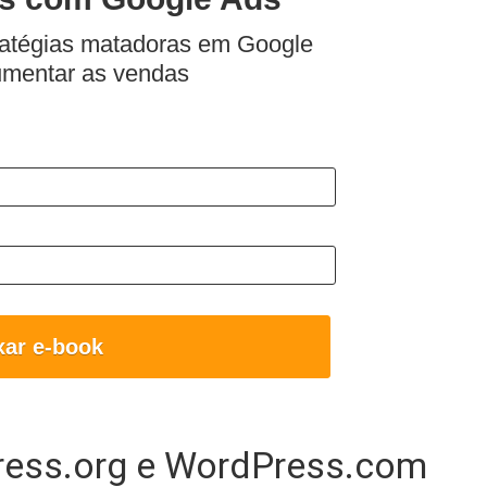
ratégias matadoras em Google
umentar as vendas
xar e-book
ress.org e WordPress.com