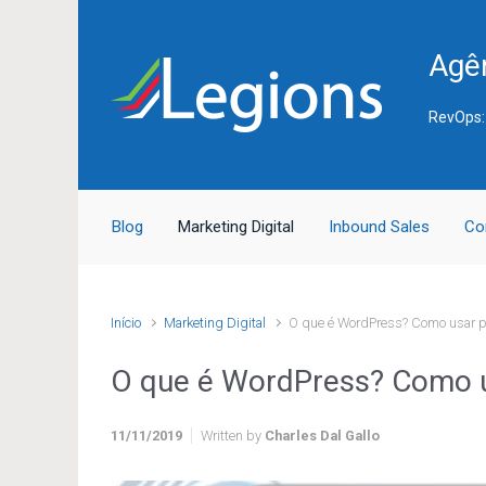
Skip to main content
Agên
RevOps:
Blog
Marketing Digital
Inbound Sales
Co
Início
Marketing Digital
O que é WordPress? Como usar par
O que é WordPress? Como us
11/11/2019
Written by
Charles Dal Gallo