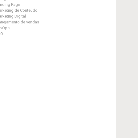
nding Page
rketing de Conteúdo
rketing Digital
anejamento de vendas
evOps
EO