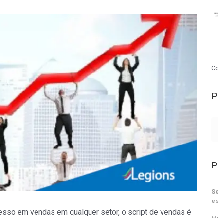
Co
P
P
Se
es
cesso em vendas em qualquer setor, o script de vendas é
He