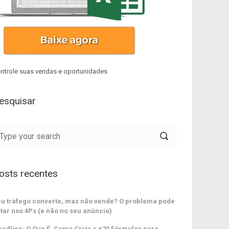
ntrole suas vendas e oportunidades
esquisar
osts recentes
u tráfego converte, mas não vende? O problema pode
tar nos 4Ps (e não no seu anúncio)
adline: O Que É, Como Criar e +20 Fórmulas para