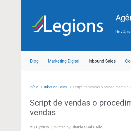
Skip to main content
Agên
RevOps:
Blog
Marketing Digital
Inbound Sales
Co
Início
Inbound Sales
Script de vendas o procedimento qu
Script de vendas o procedi
vendas
21/10/2019
Written by
Charles Dal Gallo