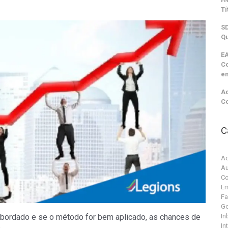
Tí
SD
Qu
EA
C
e
Ac
C
C
Ac
Au
Co
Em
F
G
 abordado e se o método for bem aplicado, as chances de
In
In