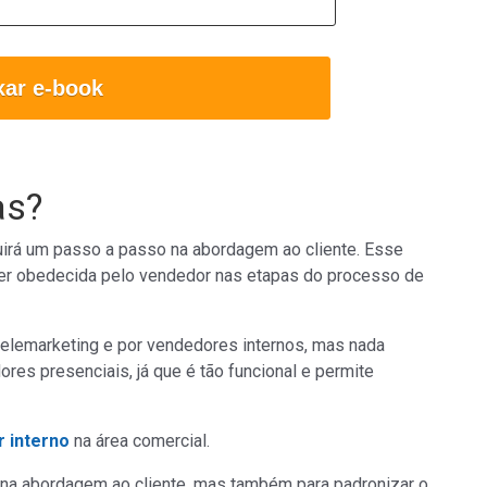
xar e-book
as?
guirá um passo a passo na abordagem ao cliente. Esse
r obedecida pelo vendedor nas etapas do processo de
 telemarketing e por vendedores internos, mas nada
es presenciais, já que é tão funcional e permite
 interno
na área comercial.
r na abordagem ao cliente, mas também para padronizar o