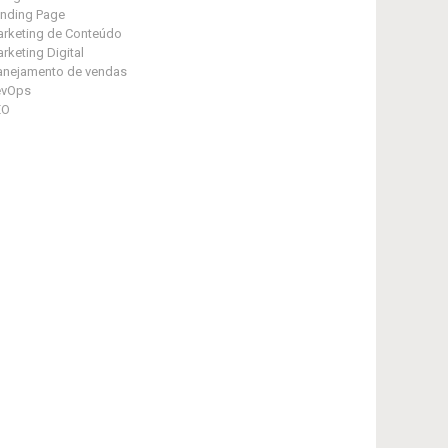
nding Page
rketing de Conteúdo
rketing Digital
anejamento de vendas
evOps
EO