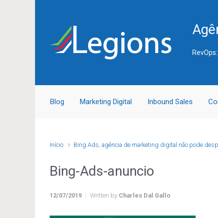
Skip to main content
Agên
RevOps:
Blog
Marketing Digital
Inbound Sales
Co
Início
Bing Ads, agência de marketing digital não pode desp
Bing-Ads-anuncio
12/07/2019
Written by
Charles Dal Gallo