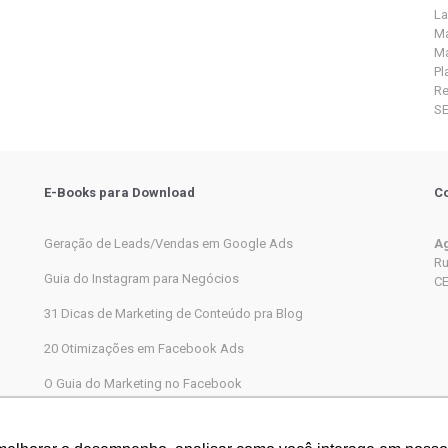
La
Ma
Ma
Pl
R
S
E-Books para Download
Co
Geração de Leads/Vendas em Google Ads
Ag
Ru
Guia do Instagram para Negócios
CE
31 Dicas de Marketing de Conteúdo pra Blog
20 Otimizações em Facebook Ads
O Guia do Marketing no Facebook
Marketing Digital completo passo a passo para iniciantes