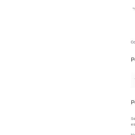
Co
P
P
Se
es
He