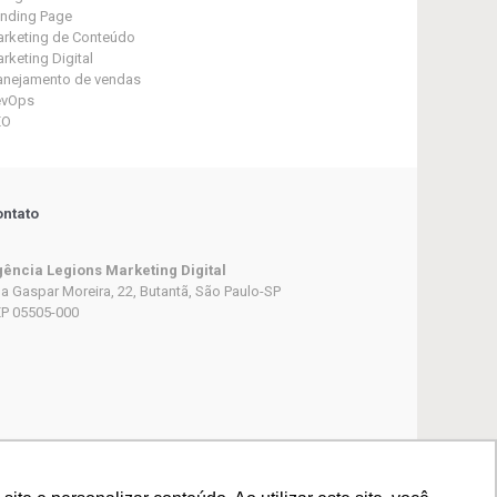
nding Page
rketing de Conteúdo
rketing Digital
anejamento de vendas
evOps
EO
ntato
ência Legions Marketing Digital
a Gaspar Moreira, 22, Butantã, São Paulo-SP
P 05505-000