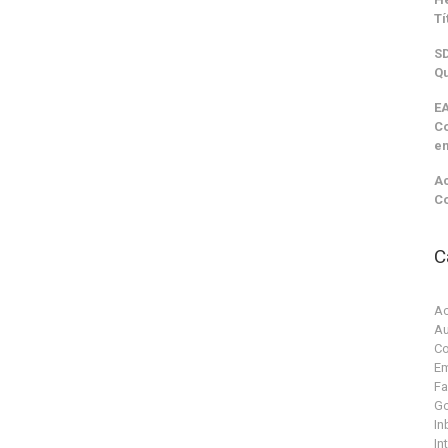
Tí
SD
Qu
EA
C
e
Ac
C
C
Ac
Au
Co
Em
F
G
In
In