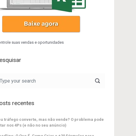
ntrole suas vendas e oportunidades
esquisar
osts recentes
u tráfego converte, mas não vende? O problema pode
tar nos 4Ps (e não no seu anúncio)
adline: O Que É, Como Criar e +20 Fórmulas para