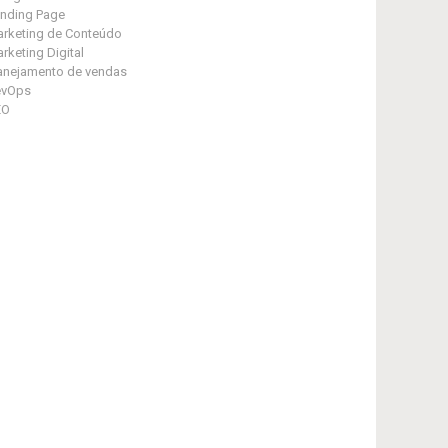
nding Page
rketing de Conteúdo
rketing Digital
anejamento de vendas
evOps
EO