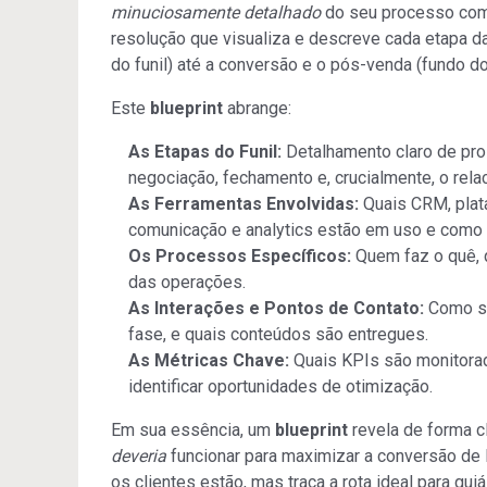
minuciosamente detalhado
do seu processo come
resolução que visualiza e descreve cada etapa da
do funil) até a conversão e o pós-venda (fundo do 
Este
blueprint
abrange:
As Etapas do Funil:
Detalhamento claro de pro
negociação, fechamento e, crucialmente, o rel
As Ferramentas Envolvidas:
Quais CRM, plat
comunicação e analytics estão em uso e como 
Os Processos Específicos:
Quem faz o quê, q
das operações.
As Interações e Pontos de Contato:
Como su
fase, e quais conteúdos são entregues.
As Métricas Chave:
Quais KPIs são monitorad
identificar oportunidades de otimização.
Em sua essência, um
blueprint
revela de forma c
deveria
funcionar para maximizar a conversão de 
os clientes estão, mas traça a rota ideal para gu