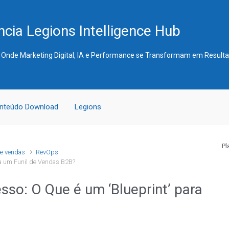
cia Legions Intelligence Hub
 Onde Marketing Digital, IA e Performance se Transformam em Result
nteúdo Download
Legions
Pl
de vendas
RevOps
ra um Funil de Vendas B2B?
so: O Que é um ‘Blueprint’ para