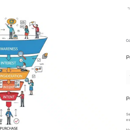
Co
P
P
Se
es
He