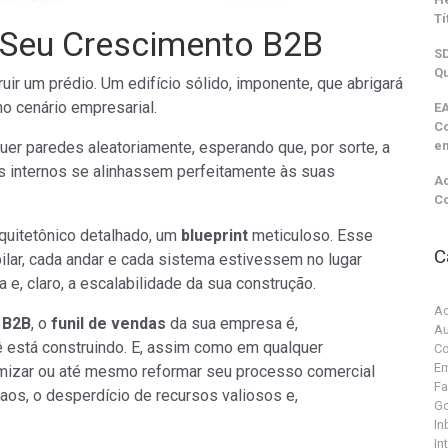
Tí
 Seu Crescimento B2B
SD
Qu
r um prédio. Um edifício sólido, imponente, que abrigará
o cenário empresarial.
EA
C
uer paredes aleatoriamente, esperando que, por sorte, a
e
s internos se alinhassem perfeitamente às suas
Ac
C
rquitetônico detalhado, um
blueprint
meticuloso. Esse
C
pilar, cada andar e cada sistema estivessem no lugar
 e, claro, a escalabilidade da sua construção.
Ac
s
B2B
, o
funil de vendas
da sua empresa é,
Au
 está construindo. E, assim como em qualquer
Co
Em
imizar ou até mesmo reformar seu processo comercial
F
aos, o desperdício de recursos valiosos e,
G
In
In