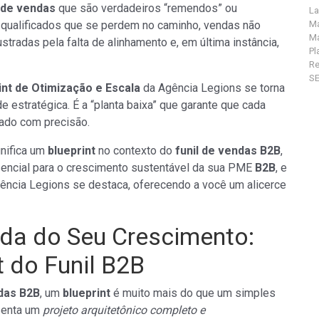
 de vendas
que são verdadeiros “remendos” ou
La
s qualificados que se perdem no caminho, vendas não
Ma
Ma
tradas pela falta de alinhamento e, em última instância,
Pl
R
S
int de Otimização e Escala
da Agência Legions se torna
estratégica. É a “planta baixa” que garante que cada
ado com precisão.
gnifica um
blueprint
no contexto do
funil de vendas B2B
,
encial para o crescimento sustentável da sua PME
B2B
, e
ência Legions se destaca, oferecendo a você um alicerce
ada do Seu Crescimento:
 do Funil B2B
ndas B2B
, um
blueprint
é muito mais do que um simples
esenta um
projeto arquitetônico completo e