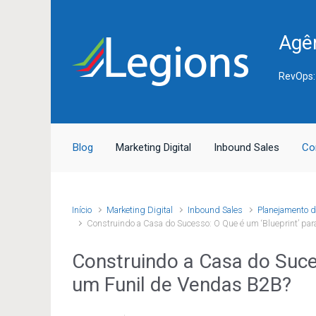
Skip to main content
Agên
RevOps:
Blog
Marketing Digital
Inbound Sales
Co
Início
Marketing Digital
Inbound Sales
Planejamento 
Construindo a Casa do Sucesso: O Que é um ‘Blueprint’ pa
Construindo a Casa do Suces
um Funil de Vendas B2B?