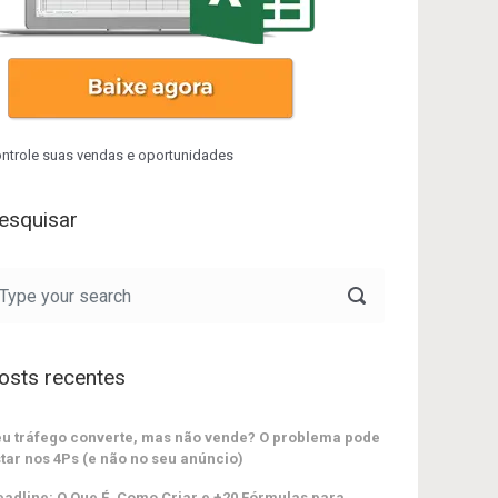
ntrole suas vendas e oportunidades
esquisar
osts recentes
u tráfego converte, mas não vende? O problema pode
tar nos 4Ps (e não no seu anúncio)
adline: O Que É, Como Criar e +20 Fórmulas para