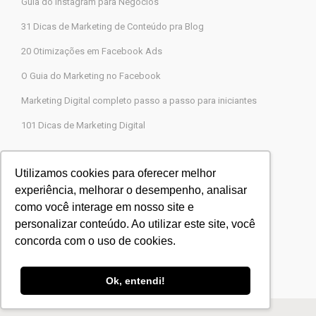
Guia do Instagram para Negócios
31 Dicas de Marketing de Conteúdo pra Blog
20 Otimizações em Facebook Ads
O Guia do Marketing no Facebook
Marketing Digital completo passo a passo para iniciantes
101 Dicas de Marketing Digital
Contato
Utilizamos cookies para oferecer melhor
experiência, melhorar o desempenho, analisar
Agência Legions Marketing Digital
como você interage em nosso site e
Rua Gaspar Moreira, 22, Butantã, São Paulo-SP
personalizar conteúdo. Ao utilizar este site, você
CEP 05505-000
concorda com o uso de cookies.
Blog Agência Legions
Powered by
Agência Legions
Ok, entendi!