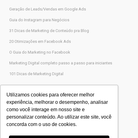
Geração de Leads/Vendas em Google Ads
Guia do Instagram para Negócios
31 Dicas de Marketing de Conteúdo pra Blog
20 Otimizações em Facebook Ads
O Guia do Marketing no Facebook
Marketing Digital completo passo a passo para iniciantes
101 Dicas de Marketing Digital
Contato
Utilizamos cookies para oferecer melhor
experiência, melhorar o desempenho, analisar
Agência Legions Marketing Digital
como você interage em nosso site e
Rua Gaspar Moreira, 22, Butantã, São Paulo-SP
personalizar conteúdo. Ao utilizar este site, você
CEP 05505-000
concorda com o uso de cookies.
Blog Agência Legions
Powered by
Agência Legions