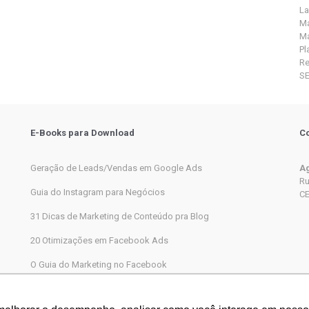
La
Ma
Ma
Pl
R
S
E-Books para Download
Co
Geração de Leads/Vendas em Google Ads
Ag
Ru
Guia do Instagram para Negócios
CE
31 Dicas de Marketing de Conteúdo pra Blog
20 Otimizações em Facebook Ads
O Guia do Marketing no Facebook
Marketing Digital completo passo a passo para iniciantes