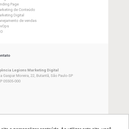
nding Page
rketing de Conteúdo
rketing Digital
anejamento de vendas
evOps
EO
ntato
ência Legions Marketing Digital
a Gaspar Moreira, 22, Butantã, São Paulo-SP
P 05505-000