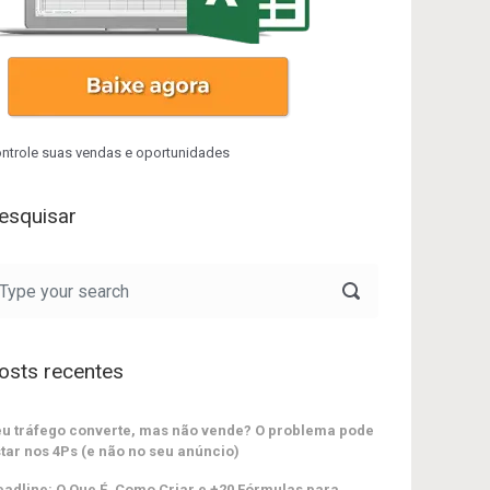
ntrole suas vendas e oportunidades
esquisar
osts recentes
u tráfego converte, mas não vende? O problema pode
tar nos 4Ps (e não no seu anúncio)
adline: O Que É, Como Criar e +20 Fórmulas para