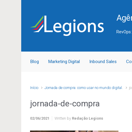
Skip to main content
Agên
RevOps:
Blog
Marketing Digital
Inbound Sales
Co
Início
Jornada de compra: como usar no mundo digital.
j
jornada-de-compra
02/06/2021
Written by
Redação Legions