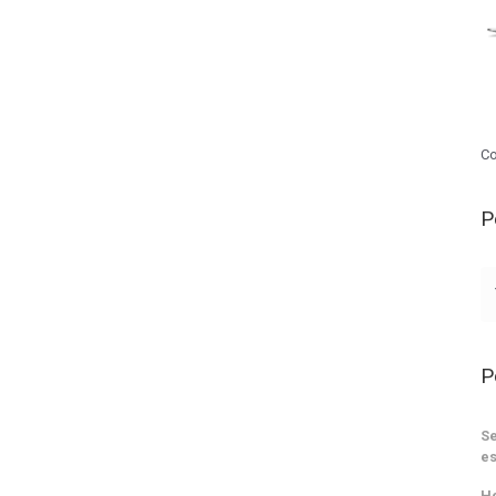
Co
P
P
Se
es
He