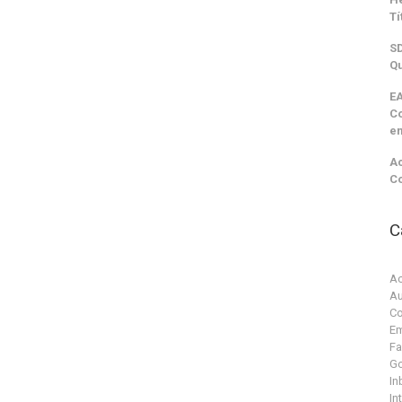
Tí
SD
Qu
EA
C
e
Ac
C
C
Ac
Au
Co
Em
F
G
In
In