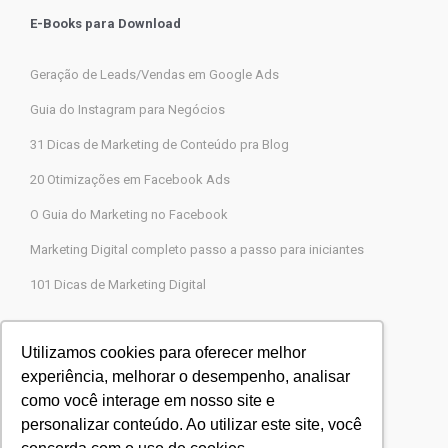
E-Books para Download
Geração de Leads/Vendas em Google Ads
Guia do Instagram para Negócios
31 Dicas de Marketing de Conteúdo pra Blog
20 Otimizações em Facebook Ads
O Guia do Marketing no Facebook
Marketing Digital completo passo a passo para iniciantes
101 Dicas de Marketing Digital
Contato
Utilizamos cookies para oferecer melhor
experiência, melhorar o desempenho, analisar
Agência Legions Marketing Digital
como você interage em nosso site e
Rua Gaspar Moreira, 22, Butantã, São Paulo-SP
personalizar conteúdo. Ao utilizar este site, você
CEP 05505-000