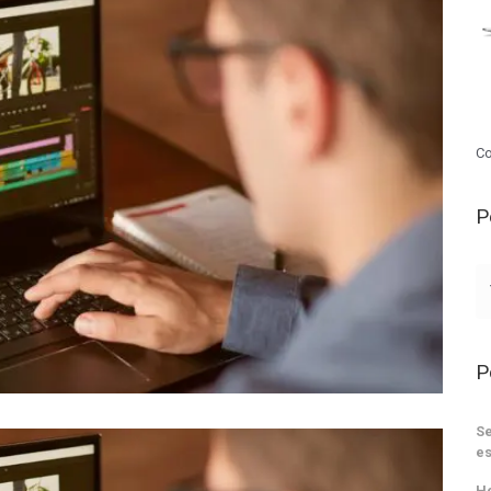
Co
P
P
Se
es
He