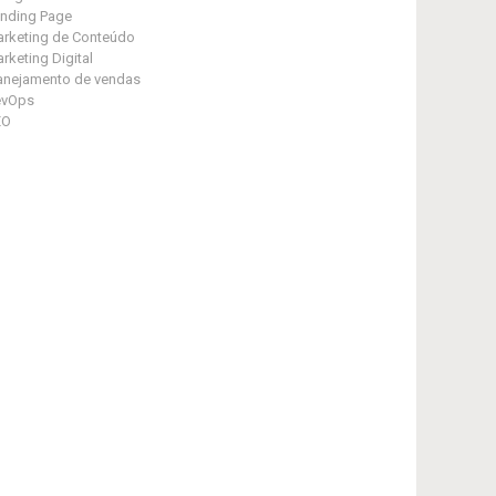
nding Page
rketing de Conteúdo
rketing Digital
anejamento de vendas
evOps
EO