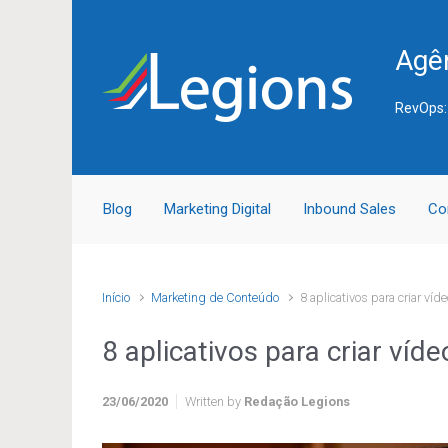
Skip to main content
Agên
RevOps:
Blog
Marketing Digital
Inbound Sales
Co
Início
Marketing de Conteúdo
8 aplicativos para criar víd
8 aplicativos para criar víd
23/06/2020
Written by
Redação Legions