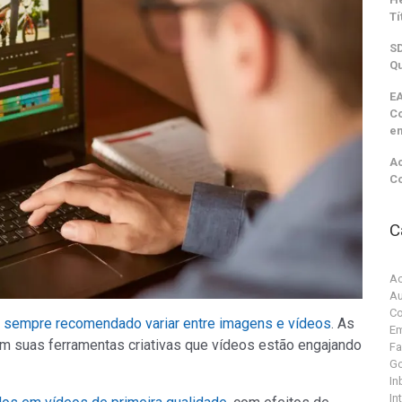
Tí
SD
Qu
EA
C
e
Ac
C
C
Ac
Au
Co
é sempre recomendado variar entre imagens e vídeos
. As
Em
m suas ferramentas criativas que vídeos estão engajando
F
G
In
In