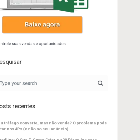
ntrole suas vendas e oportunidades
esquisar
osts recentes
u tráfego converte, mas não vende? O problema pode
tar nos 4Ps (e não no seu anúncio)
adline: O Que É, Como Criar e +20 Fórmulas para