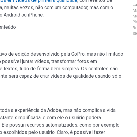
os em vídeos de primeira qualidade
, com efeitos de
La
ora, muitas vezes, não com um computador, mas com o
Ma
no Android ou iPhone.
Ma
Pl
conteúdo
R
S
ativo de edição desenvolvido pela GoPro, mas não limitado
possível juntar vídeos, transformar fotos em
a e textos, tudo de forma bem simples. Os controles são
ente será capaz de criar vídeos de qualidade usando só o
toda a experiência da Adobe, mas não complica a vida
stante simplificada, e com ele o usuário poderá
de. Ele possui recursos automatizados, como por exemplo
 escolhidos pelo usuário. Claro, é possível fazer