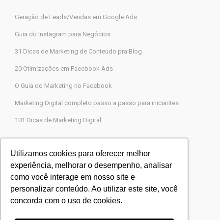
Geração de Leads/Vendas em Google Ads
Guia do Instagram para Negócios
31 Dicas de Marketing de Conteúdo pra Blog
20 Otimizações em Facebook Ads
O Guia do Marketing no Facebook
Marketing Digital completo passo a passo para iniciantes
101 Dicas de Marketing Digital
Contato
Utilizamos cookies para oferecer melhor
experiência, melhorar o desempenho, analisar
Agência Legions Marketing Digital
como você interage em nosso site e
Rua Gaspar Moreira, 22, Butantã, São Paulo-SP
personalizar conteúdo. Ao utilizar este site, você
CEP 05505-000
concorda com o uso de cookies.
Blog Agência Legions
Powered by
Agência Legions